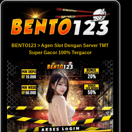
BENTO123 > Agen Slot Dengan Server TMT
Super Gacor 100% Tergacor